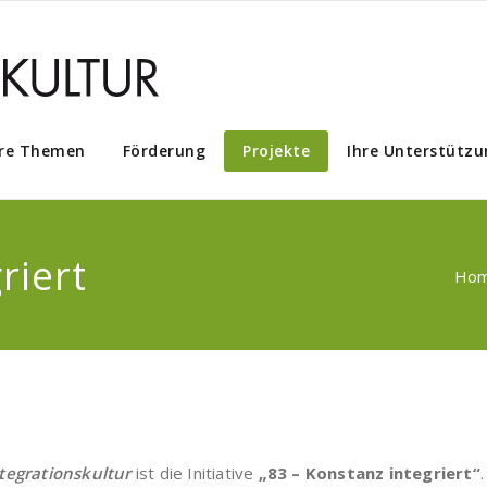
re Themen
Förderung
Projekte
Ihre Unterstützu
riert
Ho
ntegrationskultur
ist die Initiative
„83 – Konstanz integriert“