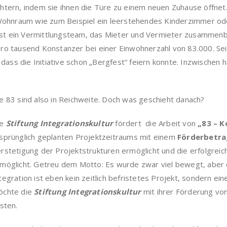
leichtern, indem sie ihnen die Türe zu einem neuen Zuhause öffne
n Wohnraum wie zum Beispiel ein leerstehendes Kinderzimmer o
lbst ein Vermittlungsteam, das Mieter und Vermieter zusammenbri
pro tausend Konstanzer bei einer Einwohnerzahl von 83.000. S
ss die Initiative schon „Bergfest“ feiern konnte. Inzwischen h
e 83 sind also in Reichweite. Doch was geschieht danach?
ie
Stiftung Integrationskultur
fördert die Arbeit von
„83 – K
sprünglich geplanten Projektzeitraums mit einem
Förderbetra
rstetigung der Projektstrukturen ermöglicht und die erfolgreiche
möglicht. Getreu dem Motto: Es wurde zwar viel bewegt, aber 
tegration ist eben kein zeitlich befristetes Projekt, sondern ei
öchte die
Stiftung Integrationskultur
mit ihrer Förderung von
isten.