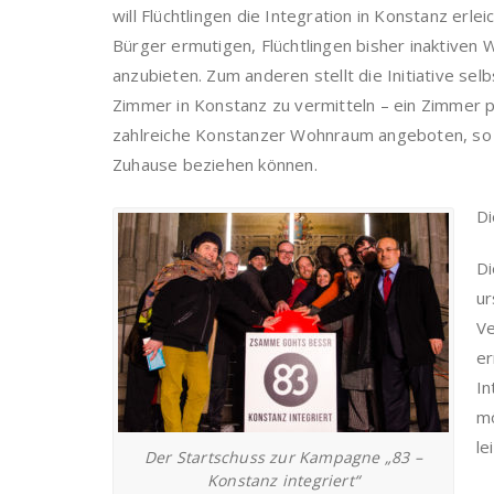
will Flüchtlingen die Integration in Konstanz er
Bürger ermutigen, Flüchtlingen bisher inaktive
anzubieten. Zum anderen stellt die Initiative se
Zimmer in Konstanz zu vermitteln – ein Zimmer 
zahlreiche Konstanzer Wohnraum angeboten, so da
Zuhause beziehen können.
Di
D
ur
Ve
er
In
m
le
Der Startschuss zur Kampagne „83 –
Konstanz integriert“